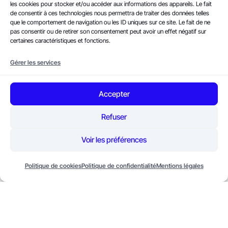
mes.
les cookies pour stocker et/ou accéder aux informations des appareils. Le fait
de consentir à ces technologies nous permettra de traiter des données telles
que le comportement de navigation ou les ID uniques sur ce site. Le fait de ne
pas consentir ou de retirer son consentement peut avoir un effet négatif sur
Nos engagements qualité
certaines caractéristiques et fonctions.
Drive Web Solutions est engagée dans une
Gérer les services
démarche de qualité continue.
Nous sommes actuellement en processus
Accepter
de certification Qualiopi pour nos activités
de formation, un gage de notre sérieux et
Refuser
de la conformité de nos processus aux
Voir les préférences
standards nationaux.
Politique de cookies
Politique de confidentialité
Mentions légales
PASSER À L'ACTION