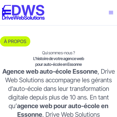
contenu
Aller
principal
au
contenu
À PROPOS
Qui sommes-nous ?
L'histoire de votre agence web
pour auto-école en Essonne
Agence web auto-école Essonne
, Drive
Web Solutions accompagne les gérants
d’auto-école dans leur transformation
digitale depuis plus de 10 ans. En tant
qu’
agence web pour auto-école en
Essonne
, Drive Web Solutions