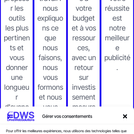
r les
nous
votre
réussite
outils
expliquo
budget
est
les plus
ns ce
et à vos
notre
pertinen
que
ressour
meilleur
ts et
nous
ces,
e
vous
faisons,
avec un
publicité
donner
nous
retour
.
une
vous
sur
longueu
formons
investis
r
et nous
sement
d'avanc
vous
mesura
e.
rendons
ble.
Gérer vos consentements
autono
Pour offrir les meilleures expériences, nous utilisons des technologies telles que