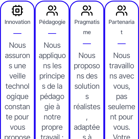
Innovation
Pédagogie
Pragmatis
Partenaria
me
t
Nous
Nous
assuron
appliquo
Nous
Nous
s une
ns les
proposo
travaillo
veille
principe
ns des
ns avec
technol
s de la
solution
vous,
ogique
pédago
s
pas
constan
gie à
réalistes
seuleme
te pour
notre
,
nt pour
vous
propre
adaptée
vous.
propose
travail :
s à
Votre