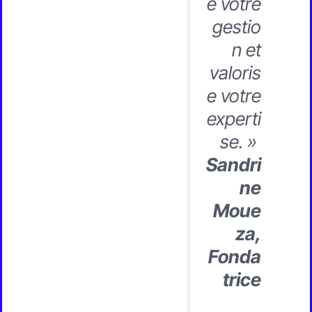
e votre
gestio
n et
valoris
e votre
experti
se. »
Sandri
ne
Moue
za,
Fonda
trice