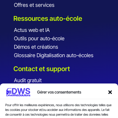
Offres et services
Ressources auto-école
Actus web et IA
Outils pour auto-école
Démos et créations
Glossaire Digitalisation auto-écoles
Contact et support
Audit gratuit
Financement
Gérer vos consentements
Faq
Contact
Pour offrir les meilleures expériences, nous utilisons des technologies telles que
les cookies pour stocker et/ou accéder aux informations des appareils. Le fait
de consentir à ces technologies nous permettra de traiter des données telles
CGV