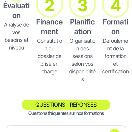
2
3
4
Évaluati
on
Finance
Planific
Formati
Analyse de
ment
ation
on
vos
besoins et
Constitutio
Organisatio
Dérouleme
niveau
n du
n des
nt de la
dossier de
sessions
formation
prise en
selon vos
et
charge
disponibilité
certification
s
QUESTIONS - RÉPONSES
Questions fréquentes sur nos formations