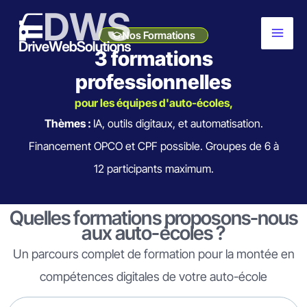
contenu
Aller
principal
au
Nos Formations
3 formations
contenu
professionnelles
pour les équipes d'auto-écoles,
Thèmes :
IA, outils digitaux, et automatisation.
Financement OPCO et CPF possible. Groupes de 6 à
12 participants maximum.
Quelles formations proposons-nous
aux auto-écoles ?
Un parcours complet de formation pour la montée en
compétences digitales de votre auto-école