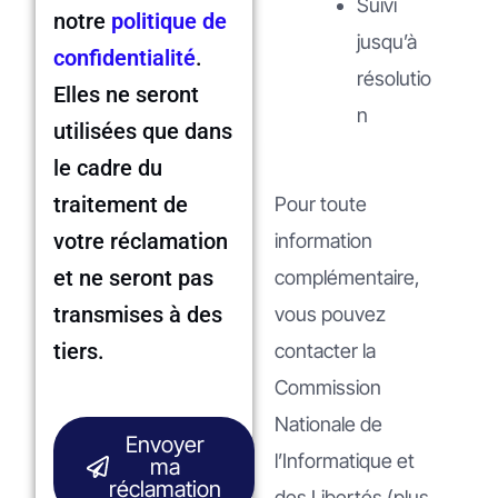
Suivi
notre
politique de
jusqu’à
confidentialité
.
résolutio
Elles ne seront
n
utilisées que dans
le cadre du
traitement de
Pour toute
votre réclamation
information
et ne seront pas
complémentaire,
transmises à des
vous pouvez
tiers.
contacter la
Commission
Nationale de
Envoyer
l’Informatique et
ma
réclamation
des Libertés (plus