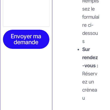
Remplis
sez le
formulai
re ci-
dessou
Envoyer ma
s
demande
Sur
rendez
-vous :
Réserv
ez un
crénea
u