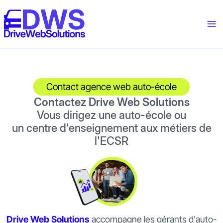
contenu
Aller
principal
au
contenu
Contact agence web auto-école
Contactez Drive Web Solutions
Vous dirigez une auto-école ou
un centre d'enseignement aux métiers de
l'ECSR
Drive Web Solutions
accompagne les gérants d'auto-