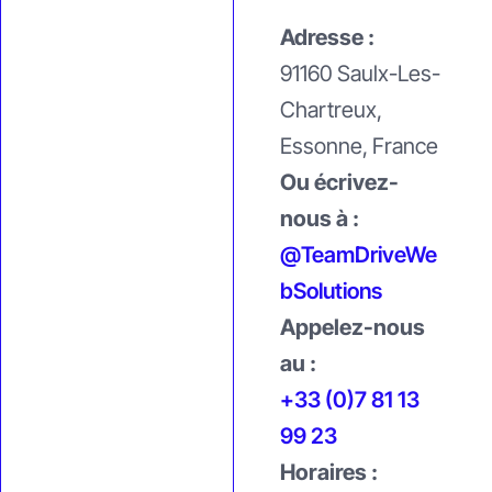
Adresse :
91160
Saulx-Les-
Chartreux,
Essonne,
France
Ou é
crivez-
nous à :
@TeamDriveWe
bSolutions
Appelez-nous
au :
+33 (0)7 81 13
99 23
Horaires :