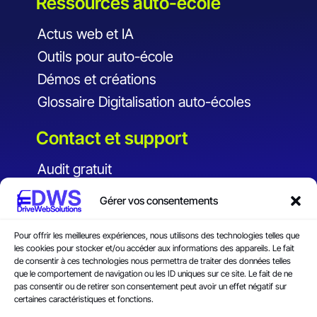
Ressources auto-école
Actus web et IA
Outils pour auto-école
Démos et créations
Glossaire Digitalisation auto-écoles
Contact et support
Audit gratuit
Financement
Gérer vos consentements
Faq
Contact
Pour offrir les meilleures expériences, nous utilisons des technologies telles que
les cookies pour stocker et/ou accéder aux informations des appareils. Le fait
de consentir à ces technologies nous permettra de traiter des données telles
CGV
que le comportement de navigation ou les ID uniques sur ce site. Le fait de ne
pas consentir ou de retirer son consentement peut avoir un effet négatif sur
Réclamation
certaines caractéristiques et fonctions.
Déclaration d’accessibilité