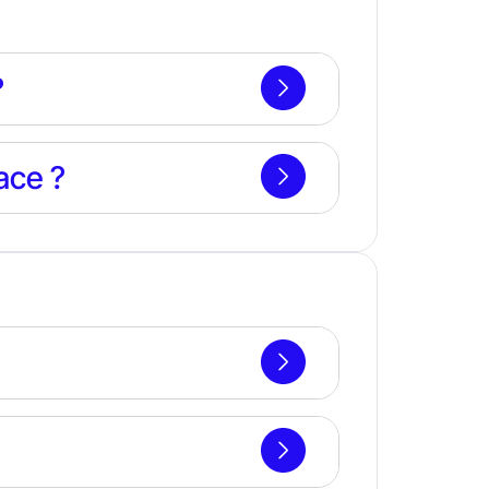
?
lace ?