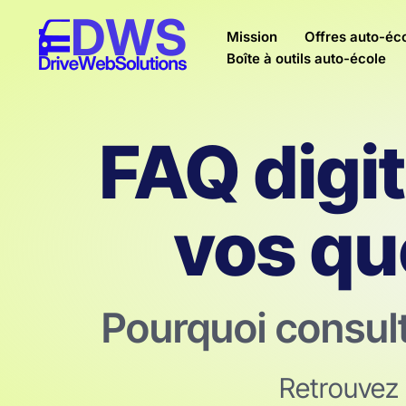
contenu
Aller
principal
Mission
Offres auto-éc
au
Boîte à outils auto-école
contenu
FAQ digit
vos qu
Pourquoi consult
Retrouvez 