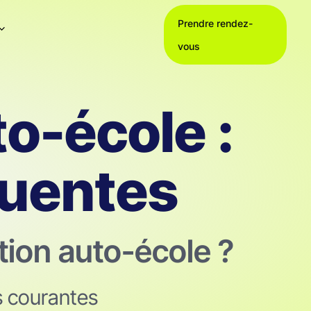
Prendre rendez-
vous
to-école :
quentes
tion auto-école ?
s courantes