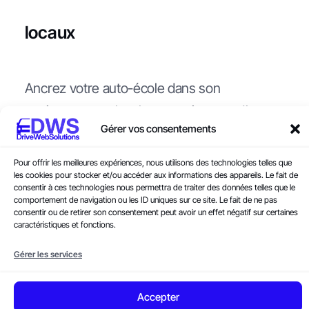
locaux
Ancrez votre auto-école dans son
environnement local en mentionnant d’autres
Gérer vos consentements
entreprises, des lieux connus ou des
experts locaux dans votre contenu. Cela
Pour offrir les meilleures expériences, nous utilisons des technologies telles que
les cookies pour stocker et/ou accéder aux informations des appareils. Le fait de
renforce votre pertinence locale aux yeux
consentir à ces technologies nous permettra de traiter des données telles que le
des IA.
comportement de navigation ou les ID uniques sur ce site. Le fait de ne pas
consentir ou de retirer son consentement peut avoir un effet négatif sur certaines
caractéristiques et fonctions.
Gérer les services
9. Utilisez des images et vidéos
Accepter