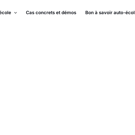
école
Cas concrets et démos
Bon à savoir auto-éco