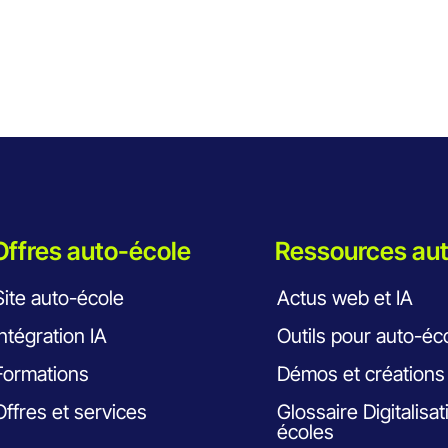
Offres auto-école
Ressources au
Site auto-école
Actus web et IA
Intégration IA
Outils pour auto-éc
Formations
Démos et créations
Offres et services
Glossaire Digitalisa
écoles