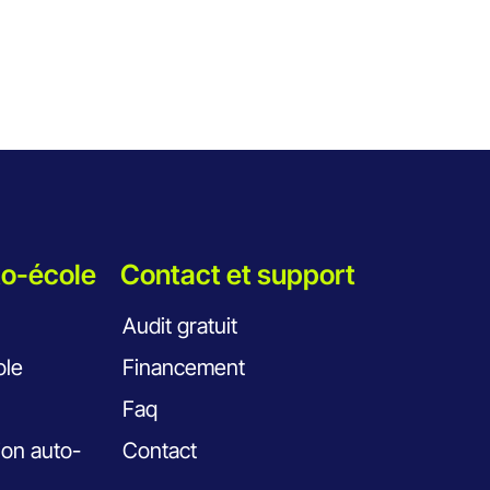
to-école
Contact et support
Audit gratuit
ole
Financement
Faq
tion auto-
Contact