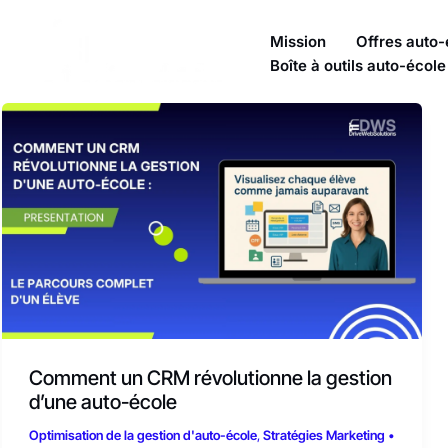
contenu
Aller
principal
Mission
Offres auto-
au
Boîte à outils auto-école
contenu
Comment
un
CRM
révolutionne
la
gestion
d’une
auto-
Comment un CRM révolutionne la gestion
école
d’une auto-école
Optimisation de la gestion d'auto-école
,
Stratégies Marketing
•